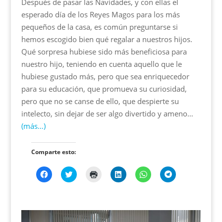
Después de pasar las Navidades, y con ellas el
r
e
a
r
r
r
e
e
n
e
e
e
esperado día de los Reyes Magos para los más
e
n
a
e
e
e
n
u
n
n
n
n
pequeños de la casa, es común preguntarse si
u
n
u
u
u
u
n
a
e
n
n
n
hemos escogido bien qué regalar a nuestros hijos.
a
v
v
a
a
a
v
e
a
v
v
v
Qué sorpresa hubiese sido más beneficiosa para
e
n
)
e
e
e
n
t
n
n
n
nuestro hijo, teniendo en cuenta aquello que le
t
a
t
t
t
a
n
a
a
a
hubiese gustado más, pero que sea enriquecedor
n
a
n
n
n
a
n
a
a
a
para su educación, que promueva su curiosidad,
n
u
n
n
n
u
e
u
u
u
pero que no se canse de ello, que despierte su
e
v
e
e
e
v
a
v
v
v
intelecto, sin dejar de ser algo divertido y ameno…
a
)
a
a
a
)
)
)
)
(más…)
Comparte esto:
H
H
H
H
H
H
a
a
a
a
a
a
z
z
z
z
z
z
c
c
c
c
c
c
l
l
l
l
l
l
i
i
i
i
i
i
c
c
c
c
c
c
p
p
p
p
p
p