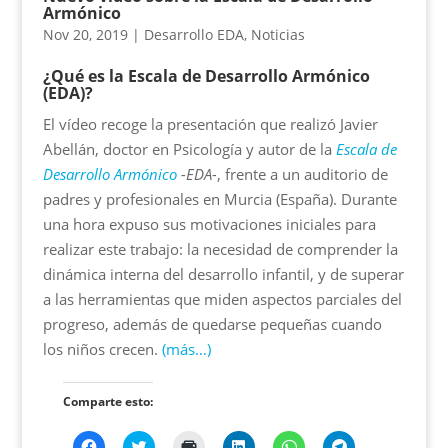
Armónico
Nov 20, 2019
|
Desarrollo EDA
,
Noticias
¿Qué es la Escala de Desarrollo Armónico
(EDA)?
El vídeo recoge la presentación que realizó Javier
Abellán, doctor en Psicología y autor de la
Escala de
Desarrollo Armónico
-EDA-
, frente a un auditorio de
padres y profesionales en Murcia (España). Durante
una hora expuso sus motivaciones iniciales para
realizar este trabajo: la necesidad de comprender la
dinámica interna del desarrollo infantil, y de superar
a las herramientas que miden aspectos parciales del
progreso, además de quedarse pequeñas cuando
los niños crecen.
(más…)
Comparte esto:
H
H
H
H
H
H