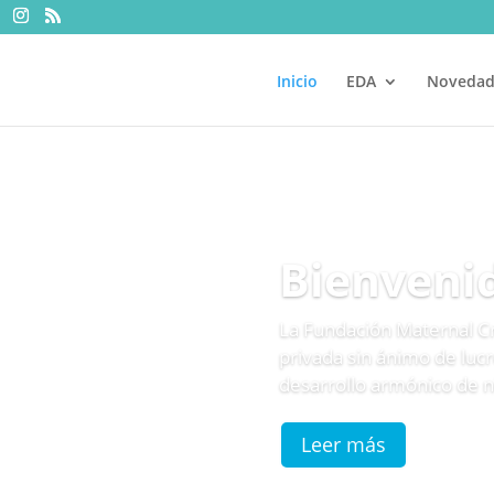
Inicio
EDA
Novedad
Bienveni
La Fundación Maternal C
privada sin ánimo de lucr
desarrollo armónico de n
Leer más