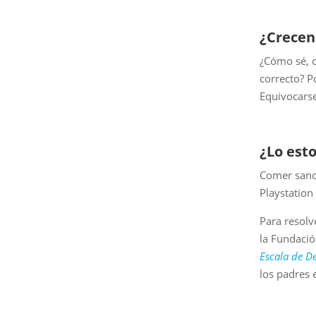
¿Crecen
¿Cómo sé, 
correcto? P
Equivocarse
¿Lo est
Comer sano,
Playstation
Para resol
la Fundació
Escala de D
los padres e