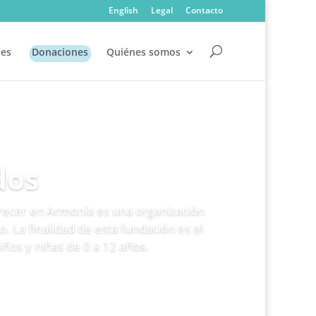
English
Legal
Contacto
es
Donaciones
Quiénes somos
dos
recer en Armonía es una organización
o. La finalidad de esta fundación es el
iños y niñas de 0 a 12 años.