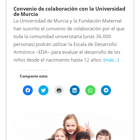
Convenio de colaboración con la Universidad
de Murcia
La Universidad de Murcia y la Fundación Maternal
han suscrito el convenio de colaboración por el que
toda la comunidad universitaria (unas 36.000
personas) podrán utilizar la Escala de Desarrollo
Armónico –EDA– para evaluar el desarrollo de los
niños desde el nacimiento hasta 12 años.
(más…)
Comparte esto:
H
H
H
H
H
H
a
a
a
a
a
a
z
z
z
z
z
z
c
c
c
c
c
c
l
l
l
l
l
l
i
i
i
i
i
i
c
c
c
c
c
c
p
p
p
p
p
p
a
a
a
a
a
a
r
r
r
r
r
r
a
a
a
a
a
a
c
c
i
c
c
c
o
o
m
o
o
o