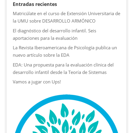
e
v
e
e
e
Entradas recientes
v
a
v
v
v
a
)
a
a
a
Matricúlate en el curso de Extensión Universitaria de
)
)
)
)
la UMU sobre DESARROLLO ARMÓNICO
El diagnóstico del desarrollo infantil. Seis
aportaciones para la evaluación
La Revista Iberoamericana de Psicología publica un
nuevo artículo sobre la EDA
EDA: Una propuesta para la evaluación clínica del
desarrollo infantil desde la Teoría de Sistemas
Vamos a jugar con Ups!