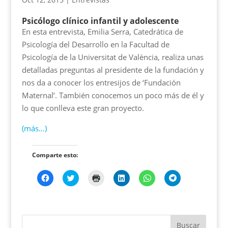
Psicólogo clínico infantil y adolescente
En esta entrevista, Emilia Serra, Catedrática de
Psicología del Desarrollo en la Facultad de
Psicología de la Universitat de València, realiza unas
detalladas preguntas al presidente de la fundación y
nos da a conocer los entresijos de ‘Fundación
Maternal’. También conocemos un poco más de él y
lo que conlleva este gran proyecto.
(más…)
Comparte esto:
H
H
H
H
H
H
a
a
a
a
a
a
z
z
z
z
z
z
c
c
c
c
c
c
l
l
l
l
l
l
i
i
i
i
i
i
c
c
c
c
c
c
p
p
p
p
p
p